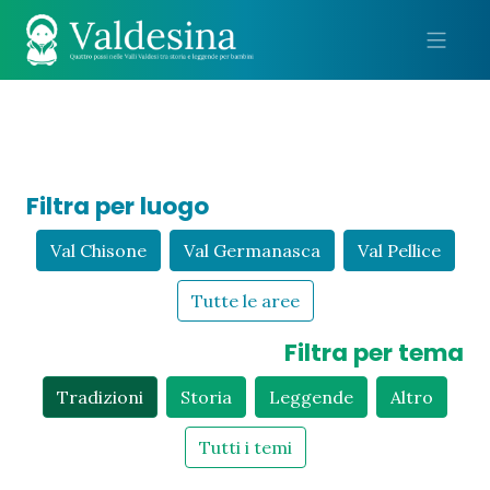
Me
Filtra per luogo
Val Chisone
Val Germanasca
Val Pellice
Tutte le aree
Filtra per tema
Tradizioni
Storia
Leggende
Altro
Tutti i temi