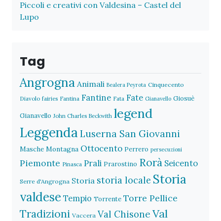
Piccoli e creativi con Valdesina – Castel del
Lupo
Tag
Angrogna
Animali
Cinquecento
Bealera Peyrota
Fantine
Fate
Giosuè
Diavolo
fairies
Fantina
Fata
Gianavello
legend
Gianavello
John Charles Beckwith
Leggenda
Luserna San Giovanni
Ottocento
Masche
Montagna
Perrero
persecuzioni
Rorà
Piemonte
Prali
Seicento
Prarostino
Pinasca
Storia
storia locale
Storia
Serre d'Angrogna
valdese
Torre Pellice
Tempio
Torrente
Val
Tradizioni
Val Chisone
Vaccera