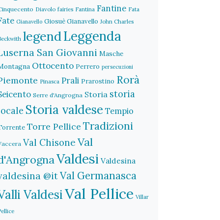
Fantine
Cinquecento
Diavolo
fairies
Fantina
Fata
Fate
Giosuè Gianavello
John Charles
Gianavello
legend
Leggenda
Beckwith
Luserna San Giovanni
Masche
Ottocento
Montagna
Perrero
persecuzioni
Rorà
Piemonte
Prali
Prarostino
Pinasca
storia
Seicento
Storia
Serre d'Angrogna
Storia valdese
locale
Tempio
Tradizioni
Torre Pellice
Torrente
Val
Val Chisone
Vaccera
Valdesi
d'Angrogna
Valdesina
Val Germanasca
valdesina @it
Val Pellice
Valli Valdesi
Villar
Pellice