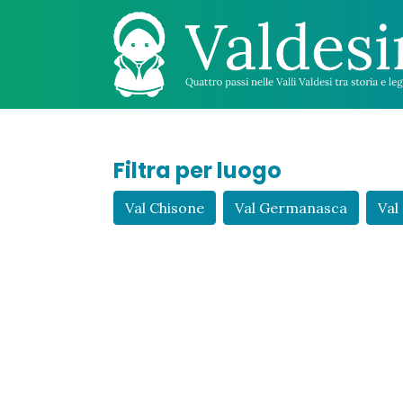
Filtra per luogo
Val Chisone
Val Germanasca
Val 