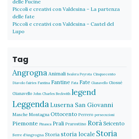
delle Fucine
Piccoli e creativi con Valdesina – La partenza
delle fate
Piccoli e creativi con Valdesina – Castel del
Lupo
Tag
Angrogna
Animali
Cinquecento
Bealera Peyrota
Fantine
Fate
Giosuè
Diavolo
fairies
Fantina
Fata
Gianavello
legend
Gianavello
John Charles Beckwith
Leggenda
Luserna San Giovanni
Ottocento
Masche
Montagna
Perrero
persecuzioni
Rorà
Piemonte
Prali
Seicento
Prarostino
Pinasca
Storia
storia locale
Storia
Serre d'Angrogna