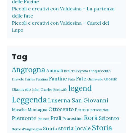
delle Fucine
Piccoli e creativi con Valdesina – La partenza
delle fate
Piccoli e creativi con Valdesina – Castel del
Lupo
Tag
Angrogna
Animali
Cinquecento
Bealera Peyrota
Fantine
Fate
Giosuè
Diavolo
fairies
Fantina
Fata
Gianavello
legend
Gianavello
John Charles Beckwith
Leggenda
Luserna San Giovanni
Ottocento
Masche
Montagna
Perrero
persecuzioni
Rorà
Piemonte
Prali
Seicento
Prarostino
Pinasca
Storia
storia locale
Storia
Serre d'Angrogna