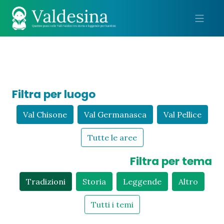
Me
Filtra per luogo
Val Chisone
Val Germanasca
Val Pellice
Tutte le aree
Filtra per tema
Tradizioni
Storia
Leggende
Altro
Tutti i temi