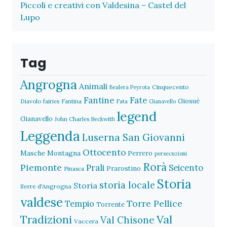
Piccoli e creativi con Valdesina – Castel del
Lupo
Tag
Angrogna
Animali
Cinquecento
Bealera Peyrota
Fantine
Fate
Giosuè
Diavolo
fairies
Fantina
Fata
Gianavello
legend
Gianavello
John Charles Beckwith
Leggenda
Luserna San Giovanni
Ottocento
Masche
Montagna
Perrero
persecuzioni
Rorà
Piemonte
Prali
Seicento
Prarostino
Pinasca
Storia
storia locale
Storia
Serre d'Angrogna
valdese
Torre Pellice
Tempio
Torrente
Val
Tradizioni
Val Chisone
Vaccera