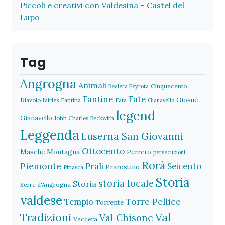
Piccoli e creativi con Valdesina – Castel del
Lupo
Tag
Angrogna
Animali
Cinquecento
Bealera Peyrota
Fantine
Fate
Giosuè
Diavolo
fairies
Fantina
Fata
Gianavello
legend
Gianavello
John Charles Beckwith
Leggenda
Luserna San Giovanni
Ottocento
Masche
Montagna
Perrero
persecuzioni
Rorà
Piemonte
Prali
Seicento
Prarostino
Pinasca
Storia
storia locale
Storia
Serre d'Angrogna
valdese
Torre Pellice
Tempio
Torrente
Val
Tradizioni
Val Chisone
Vaccera