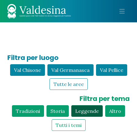
Me
Filtra per luogo
Val Chisone
Val Germanasca
Val Pellice
Tutte le aree
Filtra per tema
Tradizioni
Storia
Leggende
Altro
Tutti i temi