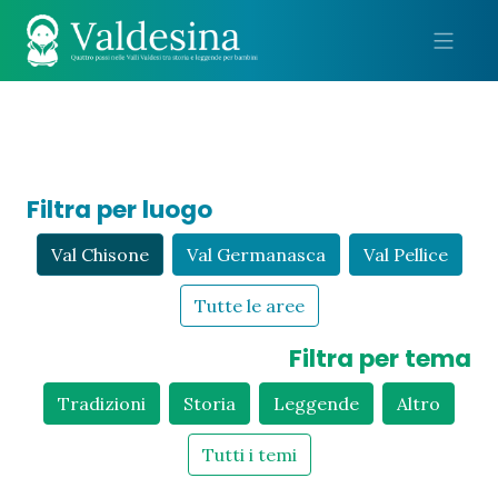
Me
Filtra per luogo
Val Chisone
Val Germanasca
Val Pellice
Tutte le aree
Filtra per tema
Tradizioni
Storia
Leggende
Altro
Tutti i temi