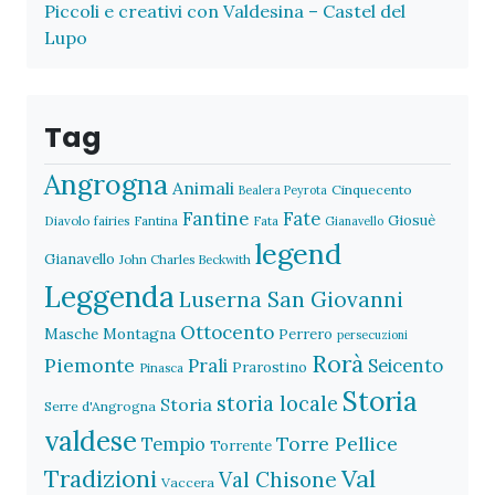
Piccoli e creativi con Valdesina – Castel del
Lupo
Tag
Angrogna
Animali
Cinquecento
Bealera Peyrota
Fantine
Fate
Giosuè
Diavolo
fairies
Fantina
Fata
Gianavello
legend
Gianavello
John Charles Beckwith
Leggenda
Luserna San Giovanni
Ottocento
Masche
Montagna
Perrero
persecuzioni
Rorà
Piemonte
Prali
Seicento
Prarostino
Pinasca
Storia
storia locale
Storia
Serre d'Angrogna
valdese
Torre Pellice
Tempio
Torrente
Val
Tradizioni
Val Chisone
Vaccera