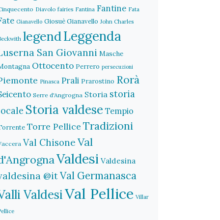
Fantine
Cinquecento
Diavolo
fairies
Fantina
Fata
Fate
Giosuè Gianavello
John Charles
Gianavello
legend
Leggenda
Beckwith
Luserna San Giovanni
Masche
Ottocento
Montagna
Perrero
persecuzioni
Rorà
Piemonte
Prali
Prarostino
Pinasca
storia
Seicento
Storia
Serre d'Angrogna
Storia valdese
locale
Tempio
Tradizioni
Torre Pellice
Torrente
Val
Val Chisone
Vaccera
Valdesi
d'Angrogna
Valdesina
Val Germanasca
valdesina @it
Val Pellice
Valli Valdesi
Villar
Pellice