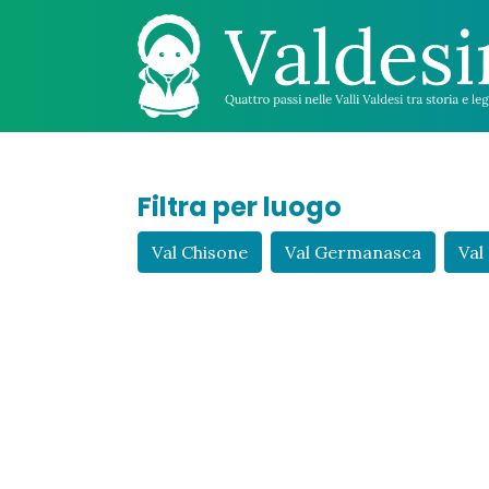
Filtra per luogo
Val Chisone
Val Germanasca
Val 