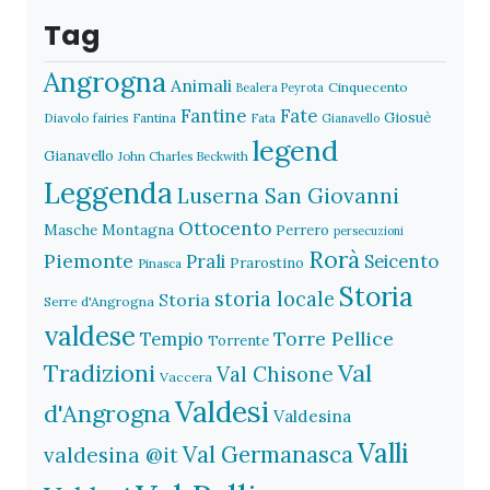
Tag
Angrogna
Animali
Cinquecento
Bealera Peyrota
Fantine
Fate
Giosuè
Diavolo
fairies
Fantina
Fata
Gianavello
legend
Gianavello
John Charles Beckwith
Leggenda
Luserna San Giovanni
Ottocento
Masche
Montagna
Perrero
persecuzioni
Rorà
Piemonte
Prali
Seicento
Prarostino
Pinasca
Storia
storia locale
Storia
Serre d'Angrogna
valdese
Torre Pellice
Tempio
Torrente
Val
Tradizioni
Val Chisone
Vaccera
Valdesi
d'Angrogna
Valdesina
Valli
Val Germanasca
valdesina @it