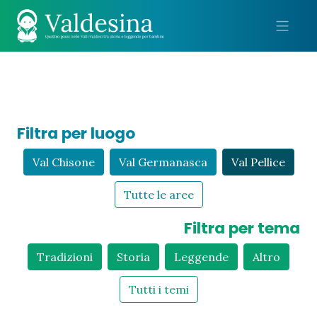
Me
Filtra per luogo
Val Chisone
Val Germanasca
Val Pellice
Tutte le aree
Filtra per tema
Tradizioni
Storia
Leggende
Altro
Tutti i temi