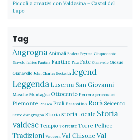
Piccoli e creativi con Valdesina – Castel del
Lupo
Tag
Angrogna
Animali
Cinquecento
Bealera Peyrota
Fantine
Fate
Giosuè
Diavolo
fairies
Fantina
Fata
Gianavello
legend
Gianavello
John Charles Beckwith
Leggenda
Luserna San Giovanni
Ottocento
Masche
Montagna
Perrero
persecuzioni
Rorà
Piemonte
Prali
Seicento
Prarostino
Pinasca
Storia
storia locale
Storia
Serre d'Angrogna
valdese
Torre Pellice
Tempio
Torrente
Val
Tradizioni
Val Chisone
Vaccera