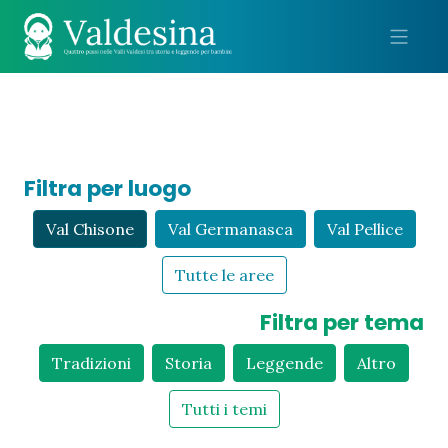
Me
Filtra per luogo
Val Chisone
Val Germanasca
Val Pellice
Tutte le aree
Filtra per tema
Tradizioni
Storia
Leggende
Altro
Tutti i temi