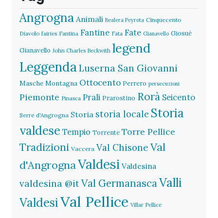
Angrogna
Animali
Cinquecento
Bealera Peyrota
Fantine
Fate
Giosuè
Diavolo
fairies
Fantina
Fata
Gianavello
legend
Gianavello
John Charles Beckwith
Leggenda
Luserna San Giovanni
Ottocento
Masche
Montagna
Perrero
persecuzioni
Rorà
Piemonte
Prali
Seicento
Prarostino
Pinasca
Storia
storia locale
Storia
Serre d'Angrogna
valdese
Torre Pellice
Tempio
Torrente
Val
Tradizioni
Val Chisone
Vaccera
Valdesi
d'Angrogna
Valdesina
Valli
Val Germanasca
valdesina @it
Val Pellice
Valdesi
Villar Pellice