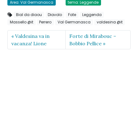
Area: Val Germanasca
tema: Leggende
Bial da diaou
Diavolo
Fate
Leggenda
Massello @it
Perrero
Val Germanasca
valdesina @it
Valdesina va in
Forte di Mirabouc –
vacanza! Lione
Bobbio Pellice