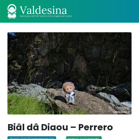
Biâl dâ Diaou – Perrero