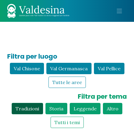
Me
Filtra per luogo
Val Chisone
Val Germanasca
Val Pellice
Tutte le aree
Filtra per tema
Tradizioni
Storia
Leggende
Altro
Tutti i temi