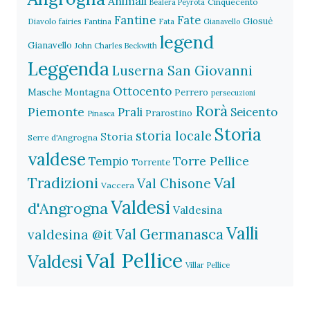
Animali
Cinquecento
Bealera Peyrota
Fantine
Fate
Giosuè
Diavolo
fairies
Fantina
Fata
Gianavello
legend
Gianavello
John Charles Beckwith
Leggenda
Luserna San Giovanni
Ottocento
Masche
Montagna
Perrero
persecuzioni
Rorà
Piemonte
Prali
Seicento
Prarostino
Pinasca
Storia
storia locale
Storia
Serre d'Angrogna
valdese
Torre Pellice
Tempio
Torrente
Val
Tradizioni
Val Chisone
Vaccera
Valdesi
d'Angrogna
Valdesina
Valli
Val Germanasca
valdesina @it
Val Pellice
Valdesi
Villar Pellice