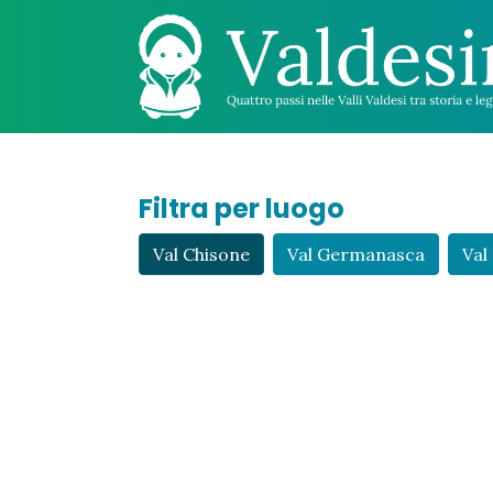
Filtra per luogo
Val Chisone
Val Germanasca
Val 