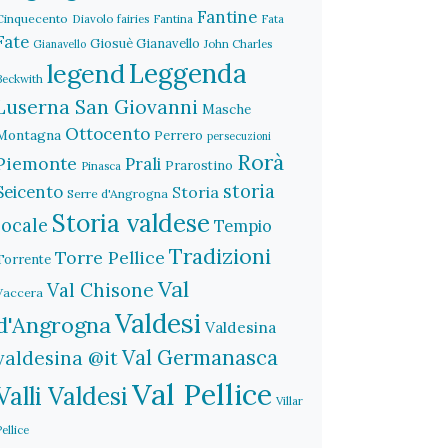
Fantine
Cinquecento
Diavolo
fairies
Fantina
Fata
Fate
Giosuè Gianavello
John Charles
Gianavello
legend
Leggenda
Beckwith
Luserna San Giovanni
Masche
Ottocento
Montagna
Perrero
persecuzioni
Rorà
Piemonte
Prali
Prarostino
Pinasca
storia
Seicento
Storia
Serre d'Angrogna
Storia valdese
locale
Tempio
Tradizioni
Torre Pellice
Torrente
Val
Val Chisone
Vaccera
Valdesi
d'Angrogna
Valdesina
Val Germanasca
valdesina @it
Val Pellice
Valli Valdesi
Villar
Pellice