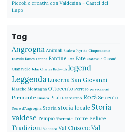
Piccoli e creativi con Valdesina – Castel del
Lupo
Tag
Angrogna
Animali
Cinquecento
Bealera Peyrota
Fantine
Fate
Giosuè
Diavolo
fairies
Fantina
Fata
Gianavello
legend
Gianavello
John Charles Beckwith
Leggenda
Luserna San Giovanni
Ottocento
Masche
Montagna
Perrero
persecuzioni
Rorà
Piemonte
Prali
Seicento
Prarostino
Pinasca
Storia
storia locale
Storia
Serre d'Angrogna
valdese
Torre Pellice
Tempio
Torrente
Val
Tradizioni
Val Chisone
Vaccera