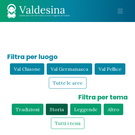
Me
Filtra per luogo
Val Chisone
Val Germanasca
Val Pellice
Tutte le aree
Filtra per tema
Tradizioni
Storia
Leggende
Altro
Tutti i temi