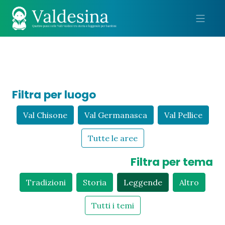
Me
Filtra per luogo
Val Chisone
Val Germanasca
Val Pellice
Tutte le aree
Filtra per tema
Tradizioni
Storia
Leggende
Altro
Tutti i temi