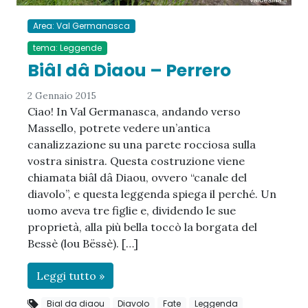
Area: Val Germanasca
tema: Leggende
Biâl dâ Diaou – Perrero
2 Gennaio 2015
Ciao! In Val Germanasca, andando verso
Massello, potrete vedere un’antica
canalizzazione su una parete rocciosa sulla
vostra sinistra. Questa costruzione viene
chiamata biâl dâ Diaou, ovvero “canale del
diavolo”, e questa leggenda spiega il perché. Un
uomo aveva tre figlie e, dividendo le sue
proprietà, alla più bella toccò la borgata del
Bessè (lou Bëssè). […]
Leggi tutto »
Bial da diaou
Diavolo
Fate
Leggenda