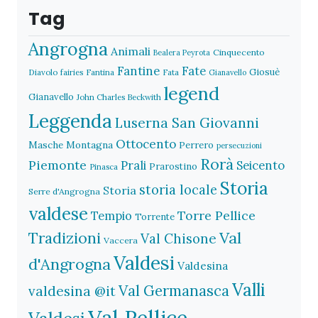
Tag
Angrogna
Animali
Cinquecento
Bealera Peyrota
Fantine
Fate
Giosuè
Diavolo
fairies
Fantina
Fata
Gianavello
legend
Gianavello
John Charles Beckwith
Leggenda
Luserna San Giovanni
Ottocento
Masche
Montagna
Perrero
persecuzioni
Rorà
Piemonte
Prali
Seicento
Prarostino
Pinasca
Storia
storia locale
Storia
Serre d'Angrogna
valdese
Torre Pellice
Tempio
Torrente
Val
Tradizioni
Val Chisone
Vaccera
Valdesi
d'Angrogna
Valdesina
Valli
Val Germanasca
valdesina @it
Val Pellice