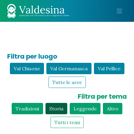
Me
Filtra per luogo
Val Chisone
Val Germanasca
Val Pellice
Tutte le aree
Filtra per tema
Tradizioni
Storia
Leggende
Altro
Tutti i temi