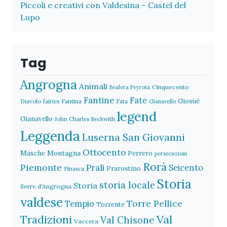
Piccoli e creativi con Valdesina – Castel del
Lupo
Tag
Angrogna
Animali
Cinquecento
Bealera Peyrota
Fantine
Fate
Giosuè
Diavolo
fairies
Fantina
Fata
Gianavello
legend
Gianavello
John Charles Beckwith
Leggenda
Luserna San Giovanni
Ottocento
Masche
Montagna
Perrero
persecuzioni
Rorà
Piemonte
Prali
Seicento
Prarostino
Pinasca
Storia
storia locale
Storia
Serre d'Angrogna
valdese
Torre Pellice
Tempio
Torrente
Val
Tradizioni
Val Chisone
Vaccera