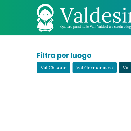
Filtra per luogo
Val Chisone
Val Germanasca
Val 