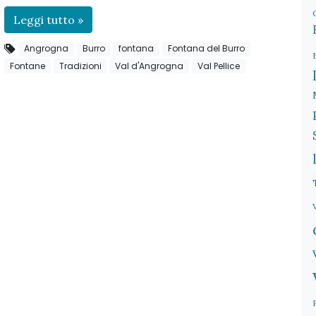
Leggi tutto »
Angrogna
Burro
fontana
Fontana del Burro
Fontane
Tradizioni
Val d'Angrogna
Val Pellice