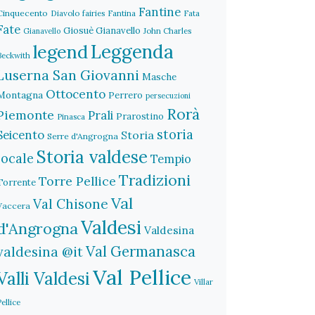
Fantine
Cinquecento
Diavolo
fairies
Fantina
Fata
Fate
Giosuè Gianavello
John Charles
Gianavello
legend
Leggenda
Beckwith
Luserna San Giovanni
Masche
Ottocento
Montagna
Perrero
persecuzioni
Rorà
Piemonte
Prali
Prarostino
Pinasca
storia
Seicento
Storia
Serre d'Angrogna
Storia valdese
locale
Tempio
Tradizioni
Torre Pellice
Torrente
Val
Val Chisone
Vaccera
Valdesi
d'Angrogna
Valdesina
Val Germanasca
valdesina @it
Val Pellice
Valli Valdesi
Villar
Pellice