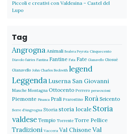
Piccoli e creativi con Valdesina – Castel del
Lupo
Tag
Angrogna
Animali
Cinquecento
Bealera Peyrota
Fantine
Fate
Giosuè
Diavolo
fairies
Fantina
Fata
Gianavello
legend
Gianavello
John Charles Beckwith
Leggenda
Luserna San Giovanni
Ottocento
Masche
Montagna
Perrero
persecuzioni
Rorà
Piemonte
Prali
Seicento
Prarostino
Pinasca
Storia
storia locale
Storia
Serre d'Angrogna
valdese
Torre Pellice
Tempio
Torrente
Val
Tradizioni
Val Chisone
Vaccera