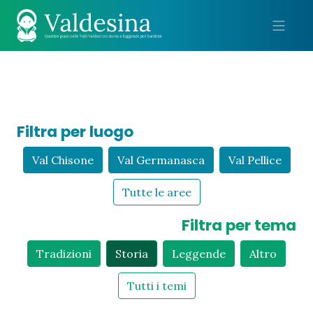
Me
Filtra per luogo
Val Chisone
Val Germanasca
Val Pellice
Tutte le aree
Filtra per tema
Tradizioni
Storia
Leggende
Altro
Tutti i temi