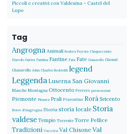
Piccoli e creativi con Valdesina – Castel del
Lupo
Tag
Angrogna
Animali
Cinquecento
Bealera Peyrota
Fantine
Fate
Giosuè
Diavolo
fairies
Fantina
Fata
Gianavello
legend
Gianavello
John Charles Beckwith
Leggenda
Luserna San Giovanni
Ottocento
Masche
Montagna
Perrero
persecuzioni
Rorà
Piemonte
Prali
Seicento
Prarostino
Pinasca
Storia
storia locale
Storia
Serre d'Angrogna
valdese
Torre Pellice
Tempio
Torrente
Val
Tradizioni
Val Chisone
Vaccera