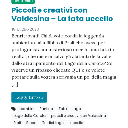
tema: Altro
Piccoli e creativi con
Valdesina – La fata uccello
18 Luglio 2020
Benritrovati! Chi di voi ricorda la leggenda
ambientata alla Ribba di Prali che aveva per
protagonista un misterioso uccello, una fata in
realtà!, che mise in salvo gli abitanti della valle
dallo straripamento del Lago della Carota? Se
vi serve un ripasso cliccate QUI e se volete
portare sulla vostra scrivania un po’ della magia
[…]
Leggi tutto »
bambini
Fantina
Fata
lago
Lago della Carota
piccoli e creativi con Valdesina
Prali
Ribba
Tredici Laghi
uccello