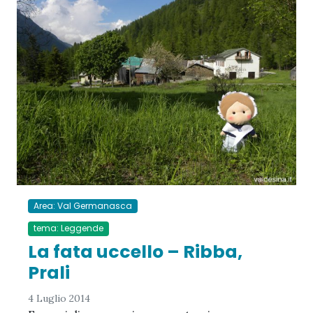
Area: Val Germanasca
tema: Leggende
La fata uccello – Ribba,
Prali
4 Luglio 2014