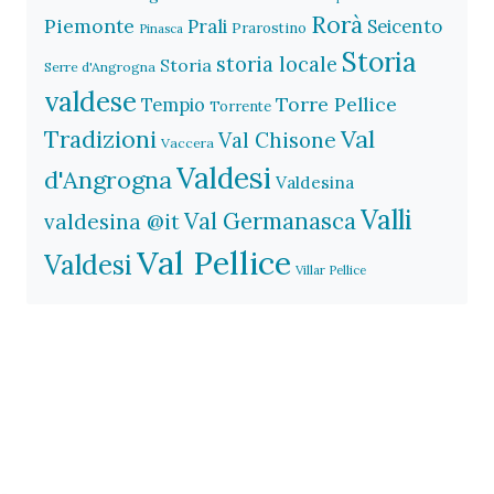
Rorà
Piemonte
Prali
Seicento
Prarostino
Pinasca
Storia
storia locale
Storia
Serre d'Angrogna
valdese
Torre Pellice
Tempio
Torrente
Val
Tradizioni
Val Chisone
Vaccera
Valdesi
d'Angrogna
Valdesina
Valli
Val Germanasca
valdesina @it
Val Pellice
Valdesi
Villar Pellice