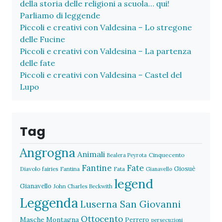
della storia delle religioni a scuola… qui!
Parliamo di leggende
Piccoli e creativi con Valdesina – Lo stregone
delle Fucine
Piccoli e creativi con Valdesina – La partenza
delle fate
Piccoli e creativi con Valdesina – Castel del
Lupo
Tag
Angrogna
Animali
Cinquecento
Bealera Peyrota
Fantine
Fate
Giosuè
Diavolo
fairies
Fantina
Fata
Gianavello
legend
Gianavello
John Charles Beckwith
Leggenda
Luserna San Giovanni
Ottocento
Masche
Montagna
Perrero
persecuzioni