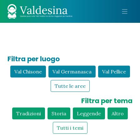
Me
Filtra per luogo
Val Chisone
Val Germanasca
Val Pellice
Tutte le aree
Filtra per tema
Tradizioni
Storia
Leggende
Altro
Tutti i temi