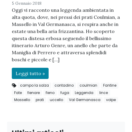
5 Gennaio 2018
Oggi vi racconto una leggenda ambientata in
alta quota, dove, nei pressi dei prati Coulmian, a
Massello in Val Germanasca, si respira anche in
estate una bella aria frizzantina. Ho scoperto
questa distesa erbosa seguendo il bellissimo
itinerario Arturo Genre, un anello che parte da
Maniglia di Perrero e attraversa splendidi
boschi e piccole e […]
Leggi tutto »
campo la salza
contadino
coulmian
Fantine
Fate
fienare
fieno
fuga
Leggenda
lince
Massello
prati
uccello
Val Germanasca
volpe