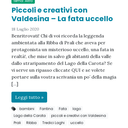
tema: Altro
Piccoli e creativi con
Valdesina – La fata uccello
18 Luglio 2020
Benritrovati! Chi di voi ricorda la leggenda
ambientata alla Ribba di Prali che aveva per
protagonista un misterioso uccello, una fata in
realtà!, che mise in salvo gli abitanti della valle
dallo straripamento del Lago della Carota? Se
vi serve un ripasso cliccate QUI e se volete
portare sulla vostra scrivania un po’ della magia
[…]
Leggi tutto »
bambini
Fantina
Fata
lago
Lago della Carota
piccoli e creativi con Valdesina
Prali
Ribba
Tredici Laghi
uccello