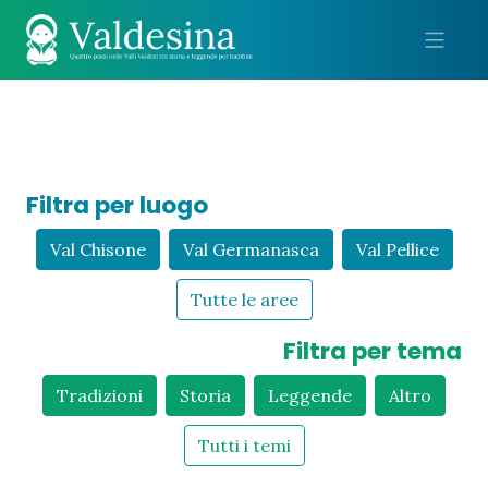
Me
Filtra per luogo
Val Chisone
Val Germanasca
Val Pellice
Tutte le aree
Filtra per tema
Tradizioni
Storia
Leggende
Altro
Tutti i temi