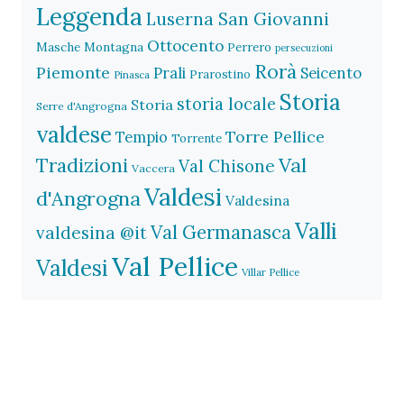
Leggenda
Luserna San Giovanni
Ottocento
Masche
Montagna
Perrero
persecuzioni
Rorà
Piemonte
Prali
Seicento
Prarostino
Pinasca
Storia
storia locale
Storia
Serre d'Angrogna
valdese
Torre Pellice
Tempio
Torrente
Val
Tradizioni
Val Chisone
Vaccera
Valdesi
d'Angrogna
Valdesina
Valli
Val Germanasca
valdesina @it
Val Pellice
Valdesi
Villar Pellice