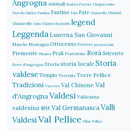
Angrogna
Animali
Cinquecento
Bealera Peyrota
Fantine
Fate
Giosuè
Diavolo
fairies
Fantina
Fata
Gianavello
legend
Gianavello
John Charles Beckwith
Leggenda
Luserna San Giovanni
Ottocento
Masche
Montagna
Perrero
persecuzioni
Rorà
Piemonte
Prali
Seicento
Prarostino
Pinasca
Storia
storia locale
Storia
Serre d'Angrogna
valdese
Torre Pellice
Tempio
Torrente
Val
Tradizioni
Val Chisone
Vaccera
Valdesi
d'Angrogna
Valdesina
Valli
Val Germanasca
valdesina @it
Val Pellice
Valdesi
Villar Pellice