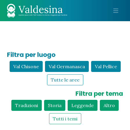
Me
Filtra per luogo
Val Chisone
Val Germanasca
Val Pellice
Tutte le aree
Filtra per tema
Tradizioni
Storia
Leggende
Altro
Tutti i temi