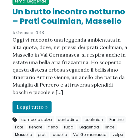
tema: Leggende
Un brutto incontro notturno
– Prati Coulmian, Massello
5 Gennaio 2018
Oggi vi racconto una leggenda ambientata in
alta quota, dove, nei pressi dei prati Coulmian, a
Massello in Val Germanasca, si respira anche in
estate una bella aria frizzantina. Ho scoperto
questa distesa erbosa seguendo il bellissimo
itinerario Arturo Genre, un anello che parte da
Maniglia di Perrero e attraversa splendidi
boschi e piccole e […]
Leggi tutto »
campo la salza
contadino
coulmian
Fantine
Fate
fienare
fieno
fuga
Leggenda
lince
Massello
prati
uccello
Val Germanasca
volpe