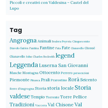
Piccoli e creativi con Valdesina – Castel del
Lupo
Tag
Angrogna
Animali
Cinquecento
Bealera Peyrota
Fantine
Fate
Giosuè
Diavolo
fairies
Fantina
Fata
Gianavello
legend
Gianavello
John Charles Beckwith
Leggenda
Luserna San Giovanni
Ottocento
Masche
Montagna
Perrero
persecuzioni
Rorà
Piemonte
Prali
Seicento
Prarostino
Pinasca
Storia
storia locale
Storia
Serre d'Angrogna
valdese
Torre Pellice
Tempio
Torrente
Val
Tradizioni
Val Chisone
Vaccera