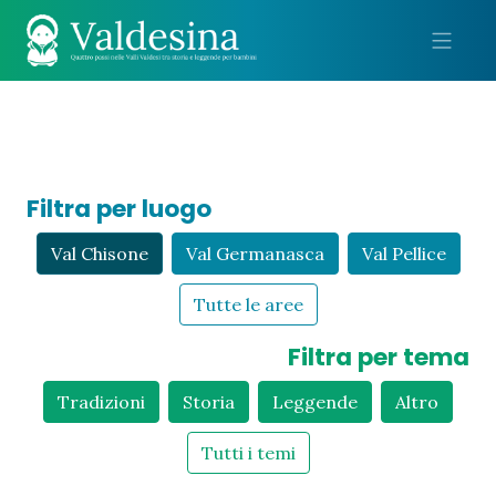
Me
Filtra per luogo
Val Chisone
Val Germanasca
Val Pellice
Tutte le aree
Filtra per tema
Tradizioni
Storia
Leggende
Altro
Tutti i temi