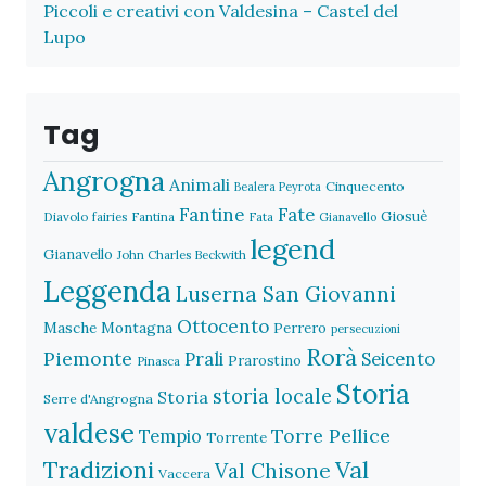
Piccoli e creativi con Valdesina – Castel del
Lupo
Tag
Angrogna
Animali
Cinquecento
Bealera Peyrota
Fantine
Fate
Giosuè
Diavolo
fairies
Fantina
Fata
Gianavello
legend
Gianavello
John Charles Beckwith
Leggenda
Luserna San Giovanni
Ottocento
Masche
Montagna
Perrero
persecuzioni
Rorà
Piemonte
Prali
Seicento
Prarostino
Pinasca
Storia
storia locale
Storia
Serre d'Angrogna
valdese
Torre Pellice
Tempio
Torrente
Val
Tradizioni
Val Chisone
Vaccera