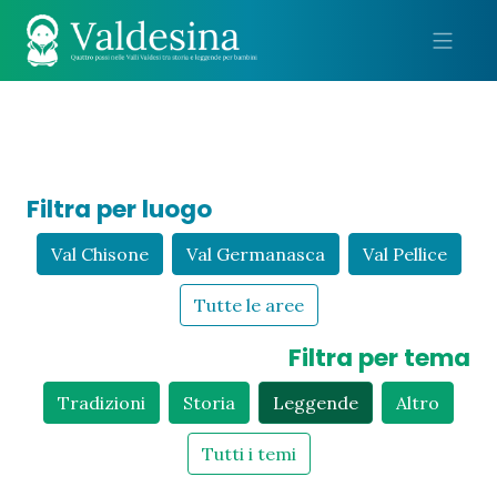
Me
Filtra per luogo
Val Chisone
Val Germanasca
Val Pellice
Tutte le aree
Filtra per tema
Tradizioni
Storia
Leggende
Altro
Tutti i temi