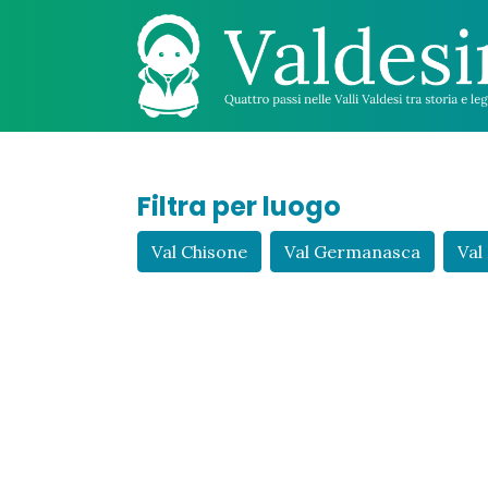
Filtra per luogo
Val Chisone
Val Germanasca
Val 