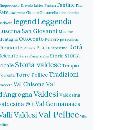
Fantine
Cinquecento
Diavolo
fairies
Fantina
Fata
Fate
Giosuè Gianavello
John Charles
Gianavello
legend
Leggenda
Beckwith
Luserna San Giovanni
Masche
Ottocento
Montagna
Perrero
persecuzioni
Rorà
Piemonte
Prali
Prarostino
Pinasca
storia
Seicento
Storia
Serre d'Angrogna
Storia valdese
locale
Tempio
Tradizioni
Torre Pellice
Torrente
Val
Val Chisone
Vaccera
Valdesi
d'Angrogna
Valdesina
Val Germanasca
valdesina @it
Val Pellice
Valli Valdesi
Villar
Pellice