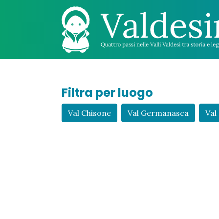
Filtra per luogo
Val Chisone
Val Germanasca
Val 