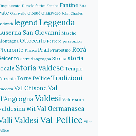
Fantine
Cinquecento
Diavolo
fairies
Fantina
Fata
Fate
Giosuè Gianavello
John Charles
Gianavello
legend
Leggenda
Beckwith
Luserna San Giovanni
Masche
Ottocento
Montagna
Perrero
persecuzioni
Rorà
Piemonte
Prali
Prarostino
Pinasca
storia
Seicento
Storia
Serre d'Angrogna
Storia valdese
locale
Tempio
Tradizioni
Torre Pellice
Torrente
Val
Val Chisone
Vaccera
Valdesi
d'Angrogna
Valdesina
Val Germanasca
valdesina @it
Val Pellice
Valli Valdesi
Villar
Pellice