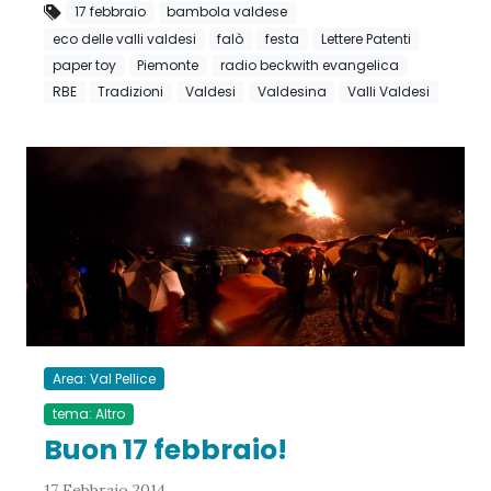
17 febbraio
bambola valdese
eco delle valli valdesi
falò
festa
Lettere Patenti
paper toy
Piemonte
radio beckwith evangelica
RBE
Tradizioni
Valdesi
Valdesina
Valli Valdesi
Area: Val Pellice
tema: Altro
Buon 17 febbraio!
17 Febbraio 2014