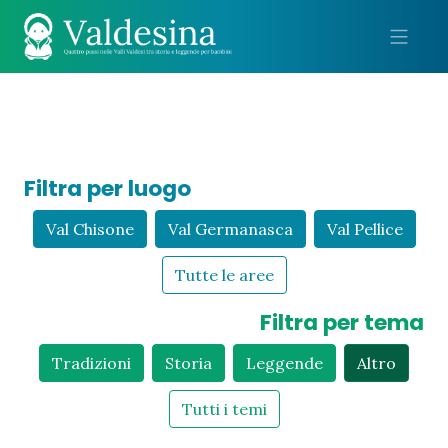
Me
Filtra per luogo
Val Chisone
Val Germanasca
Val Pellice
Tutte le aree
Filtra per tema
Tradizioni
Storia
Leggende
Altro
Tutti i temi