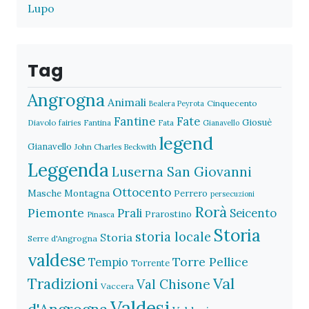
Lupo
Tag
Angrogna
Animali
Cinquecento
Bealera Peyrota
Fantine
Fate
Giosuè
Diavolo
fairies
Fantina
Fata
Gianavello
legend
Gianavello
John Charles Beckwith
Leggenda
Luserna San Giovanni
Ottocento
Masche
Montagna
Perrero
persecuzioni
Rorà
Piemonte
Prali
Seicento
Prarostino
Pinasca
Storia
storia locale
Storia
Serre d'Angrogna
valdese
Torre Pellice
Tempio
Torrente
Val
Tradizioni
Val Chisone
Vaccera
Valdesi
d'Angrogna