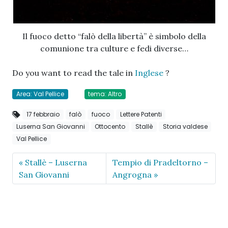
Il fuoco detto “falò della libertà” è simbolo della
comunione tra culture e fedi diverse…
Do you want to read the tale in
Inglese
?
Area: Val Pellice
tema: Altro
17 febbraio
falò
fuoco
Lettere Patenti
Luserna San Giovanni
Ottocento
Stallè
Storia valdese
Val Pellice
Stallè – Luserna
Tempio di Pradeltorno –
San Giovanni
Angrogna