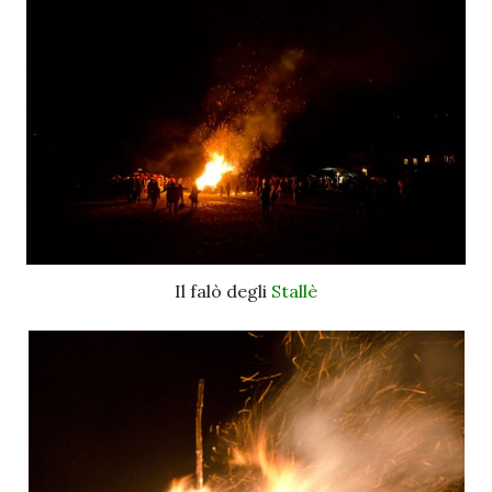
Il falò degli
Stallè