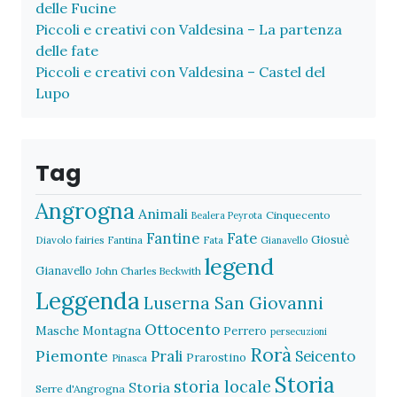
delle Fucine
Piccoli e creativi con Valdesina – La partenza
delle fate
Piccoli e creativi con Valdesina – Castel del
Lupo
Tag
Angrogna
Animali
Cinquecento
Bealera Peyrota
Fantine
Fate
Giosuè
Diavolo
fairies
Fantina
Fata
Gianavello
legend
Gianavello
John Charles Beckwith
Leggenda
Luserna San Giovanni
Ottocento
Masche
Montagna
Perrero
persecuzioni
Rorà
Piemonte
Prali
Seicento
Prarostino
Pinasca
Storia
storia locale
Storia
Serre d'Angrogna