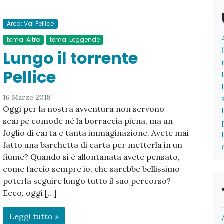
Area: Val Pellice
tema: Altro
tema: Leggende
Lungo il torrente
Pellice
16 Marzo 2018
Oggi per la nostra avventura non servono
scarpe comode né la borraccia piena, ma un
foglio di carta e tanta immaginazione. Avete mai
fatto una barchetta di carta per metterla in un
fiume? Quando si è allontanata avete pensato,
come faccio sempre io, che sarebbe bellissimo
poterla seguire lungo tutto il suo percorso?
Ecco, oggi […]
Leggi tutto »