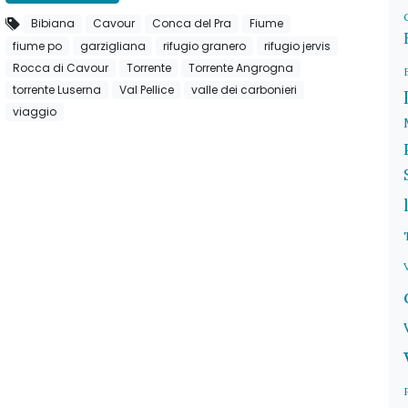
Bibiana
Cavour
Conca del Pra
Fiume
fiume po
garzigliana
rifugio granero
rifugio jervis
Rocca di Cavour
Torrente
Torrente Angrogna
torrente Luserna
Val Pellice
valle dei carbonieri
viaggio