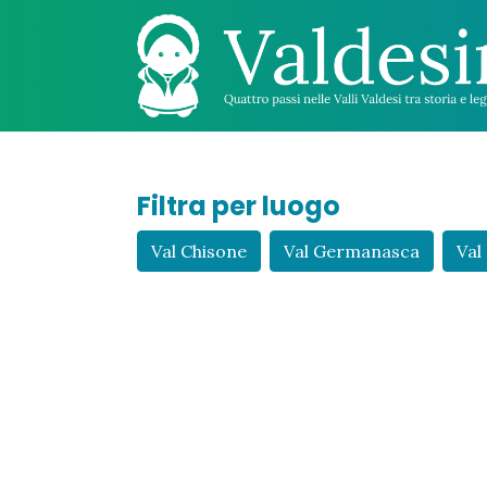
Filtra per luogo
Val Chisone
Val Germanasca
Val 