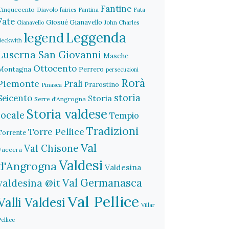
Fantine
Cinquecento
Diavolo
fairies
Fantina
Fata
Fate
Giosuè Gianavello
John Charles
Gianavello
legend
Leggenda
Beckwith
Luserna San Giovanni
Masche
Ottocento
Montagna
Perrero
persecuzioni
Rorà
Piemonte
Prali
Prarostino
Pinasca
storia
Seicento
Storia
Serre d'Angrogna
Storia valdese
locale
Tempio
Tradizioni
Torre Pellice
Torrente
Val
Val Chisone
Vaccera
Valdesi
d'Angrogna
Valdesina
Val Germanasca
valdesina @it
Val Pellice
Valli Valdesi
Villar
Pellice