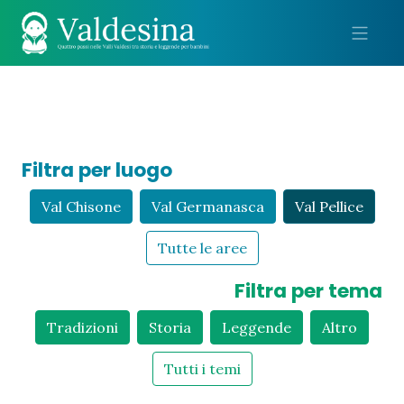
Me
Filtra per luogo
Val Chisone
Val Germanasca
Val Pellice
Tutte le aree
Filtra per tema
Tradizioni
Storia
Leggende
Altro
Tutti i temi