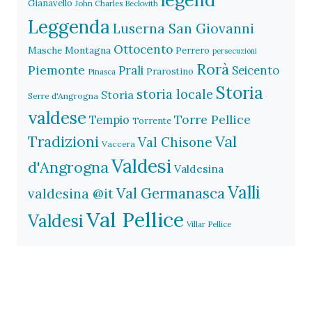
Gianavello
John Charles Beckwith
Leggenda
Luserna San Giovanni
Ottocento
Masche
Montagna
Perrero
persecuzioni
Rorà
Piemonte
Prali
Seicento
Prarostino
Pinasca
Storia
storia locale
Storia
Serre d'Angrogna
valdese
Torre Pellice
Tempio
Torrente
Val
Tradizioni
Val Chisone
Vaccera
Valdesi
d'Angrogna
Valdesina
Valli
Val Germanasca
valdesina @it
Val Pellice
Valdesi
Villar Pellice