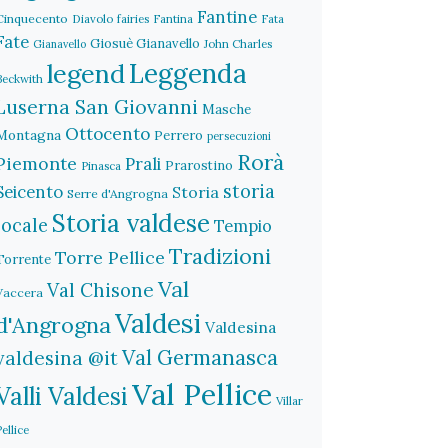
Fantine
Cinquecento
Diavolo
fairies
Fantina
Fata
Fate
Giosuè Gianavello
John Charles
Gianavello
legend
Leggenda
Beckwith
Luserna San Giovanni
Masche
Ottocento
Montagna
Perrero
persecuzioni
Rorà
Piemonte
Prali
Prarostino
Pinasca
storia
Seicento
Storia
Serre d'Angrogna
Storia valdese
locale
Tempio
Tradizioni
Torre Pellice
Torrente
Val
Val Chisone
Vaccera
Valdesi
d'Angrogna
Valdesina
Val Germanasca
valdesina @it
Val Pellice
Valli Valdesi
Villar
Pellice