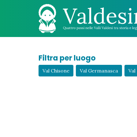
Filtra per luogo
Val Chisone
Val Germanasca
Val 