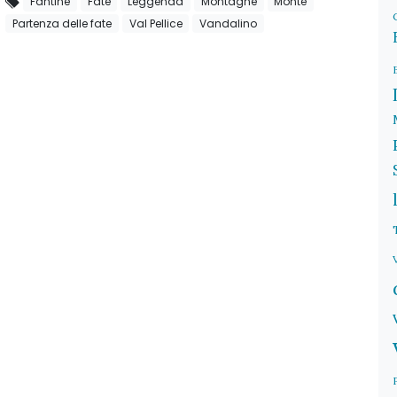
Fantine
Fate
Leggenda
Montagne
Monte
Partenza delle fate
Val Pellice
Vandalino