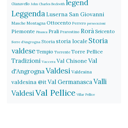
legend
Gianavello
John Charles Beckwith
Leggenda
Luserna San Giovanni
Ottocento
Masche
Montagna
Perrero
persecuzioni
Rorà
Piemonte
Prali
Seicento
Prarostino
Pinasca
Storia
storia locale
Storia
Serre d'Angrogna
valdese
Torre Pellice
Tempio
Torrente
Val
Tradizioni
Val Chisone
Vaccera
Valdesi
d'Angrogna
Valdesina
Valli
Val Germanasca
valdesina @it
Val Pellice
Valdesi
Villar Pellice