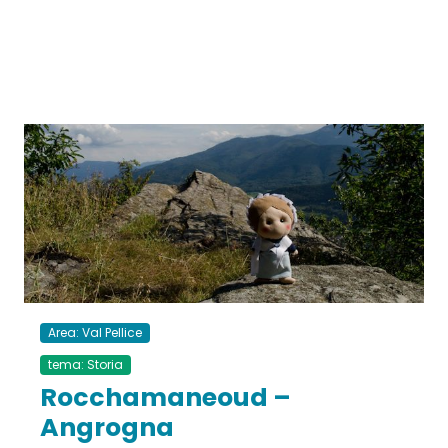
Area: Val Pellice
tema: Storia
Rocchamaneoud –
Angrogna