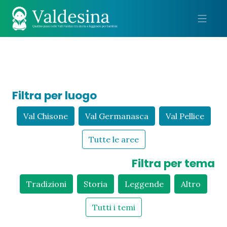
Me
Filtra per luogo
Val Chisone
Val Germanasca
Val Pellice
Tutte le aree
Filtra per tema
Tradizioni
Storia
Leggende
Altro
Tutti i temi