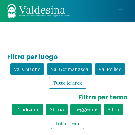
Me
Filtra per luogo
Val Chisone
Val Germanasca
Val Pellice
Tutte le aree
Filtra per tema
Tradizioni
Storia
Leggende
Altro
Tutti i temi