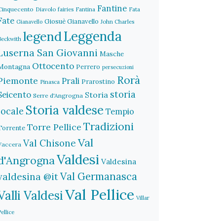
Fantine
Cinquecento
Diavolo
fairies
Fantina
Fata
Fate
Giosuè Gianavello
John Charles
Gianavello
legend
Leggenda
Beckwith
Luserna San Giovanni
Masche
Ottocento
Montagna
Perrero
persecuzioni
Rorà
Piemonte
Prali
Prarostino
Pinasca
storia
Seicento
Storia
Serre d'Angrogna
Storia valdese
locale
Tempio
Tradizioni
Torre Pellice
Torrente
Val
Val Chisone
Vaccera
Valdesi
d'Angrogna
Valdesina
Val Germanasca
valdesina @it
Val Pellice
Valli Valdesi
Villar
Pellice