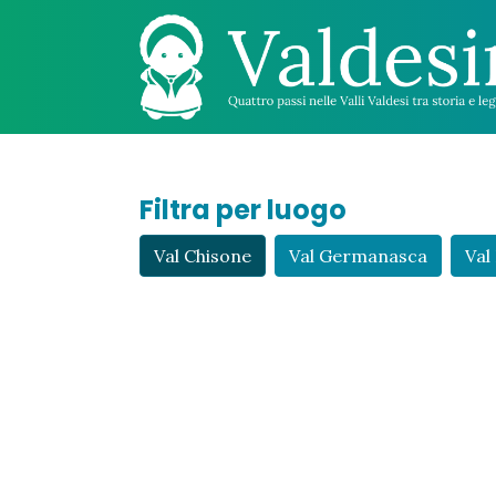
Filtra per luogo
Val Chisone
Val Germanasca
Val 