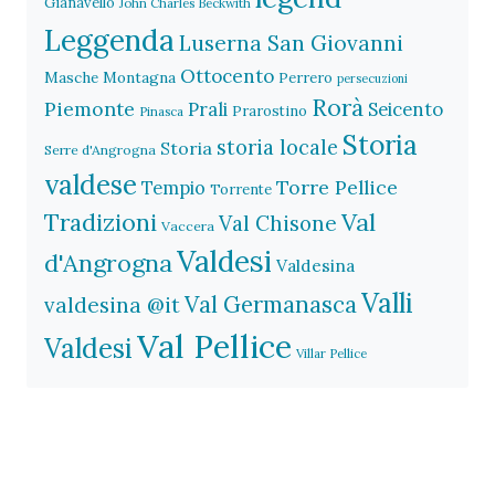
Gianavello
John Charles Beckwith
Leggenda
Luserna San Giovanni
Ottocento
Masche
Montagna
Perrero
persecuzioni
Rorà
Piemonte
Prali
Seicento
Prarostino
Pinasca
Storia
storia locale
Storia
Serre d'Angrogna
valdese
Torre Pellice
Tempio
Torrente
Val
Tradizioni
Val Chisone
Vaccera
Valdesi
d'Angrogna
Valdesina
Valli
Val Germanasca
valdesina @it
Val Pellice
Valdesi
Villar Pellice