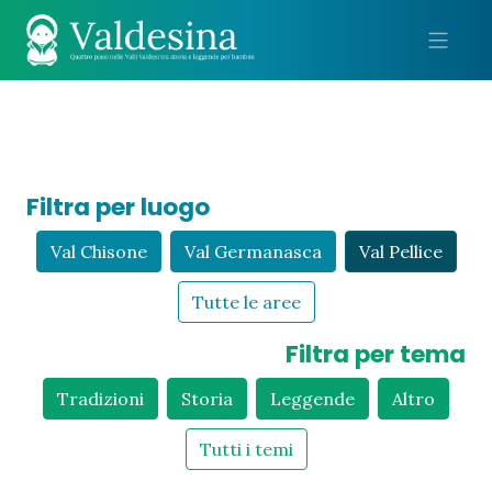
Me
Filtra per luogo
Val Chisone
Val Germanasca
Val Pellice
Tutte le aree
Filtra per tema
Tradizioni
Storia
Leggende
Altro
Tutti i temi