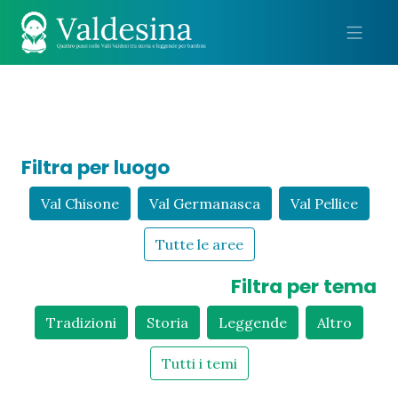
Me
Filtra per luogo
Val Chisone
Val Germanasca
Val Pellice
Tutte le aree
Filtra per tema
Tradizioni
Storia
Leggende
Altro
Tutti i temi