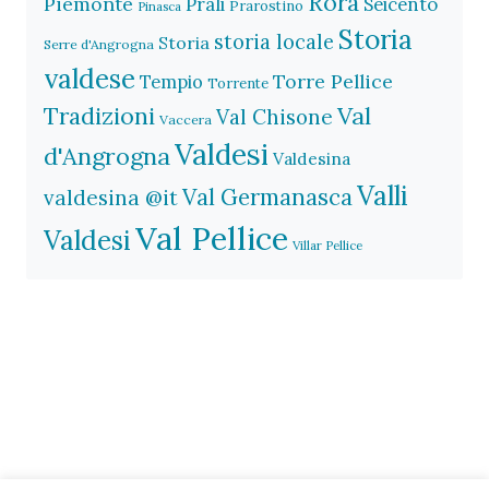
Rorà
Piemonte
Prali
Seicento
Prarostino
Pinasca
Storia
storia locale
Storia
Serre d'Angrogna
valdese
Torre Pellice
Tempio
Torrente
Val
Tradizioni
Val Chisone
Vaccera
Valdesi
d'Angrogna
Valdesina
Valli
Val Germanasca
valdesina @it
Val Pellice
Valdesi
Villar Pellice