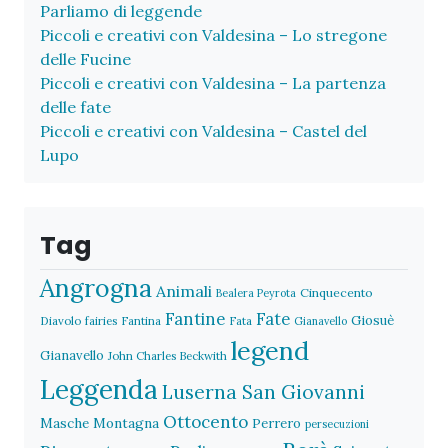
Parliamo di leggende
Piccoli e creativi con Valdesina – Lo stregone
delle Fucine
Piccoli e creativi con Valdesina – La partenza
delle fate
Piccoli e creativi con Valdesina – Castel del
Lupo
Tag
Angrogna
Animali
Cinquecento
Bealera Peyrota
Fantine
Fate
Giosuè
Diavolo
fairies
Fantina
Fata
Gianavello
legend
Gianavello
John Charles Beckwith
Leggenda
Luserna San Giovanni
Ottocento
Masche
Montagna
Perrero
persecuzioni