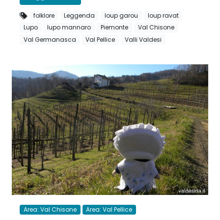
folklore
Leggenda
loup garou
loup ravat
Lupo
lupo mannaro
Piemonte
Val Chisone
Val Germanasca
Val Pellice
Valli Valdesi
Area: Val Chisone
Area: Val Pellice