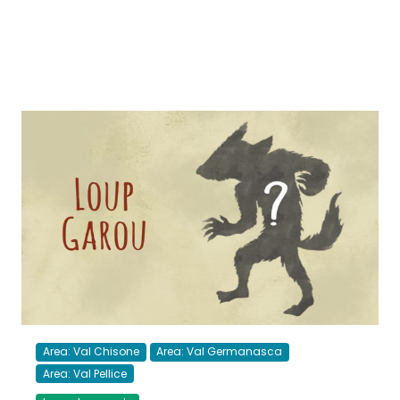
Area: Val Chisone
Area: Val Germanasca
Area: Val Pellice