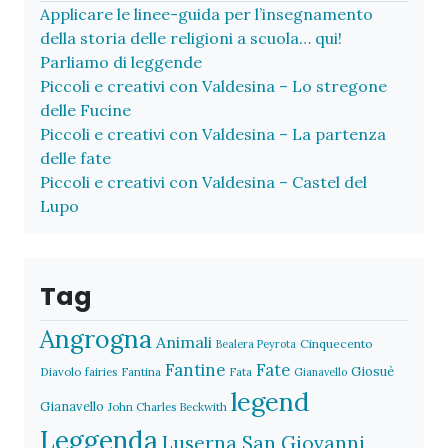
Applicare le linee-guida per l’insegnamento
della storia delle religioni a scuola… qui!
Parliamo di leggende
Piccoli e creativi con Valdesina – Lo stregone
delle Fucine
Piccoli e creativi con Valdesina – La partenza
delle fate
Piccoli e creativi con Valdesina – Castel del
Lupo
Tag
Angrogna
Animali
Cinquecento
Bealera Peyrota
Fantine
Fate
Giosuè
Diavolo
fairies
Fantina
Fata
Gianavello
legend
Gianavello
John Charles Beckwith
Leggenda
Luserna San Giovanni