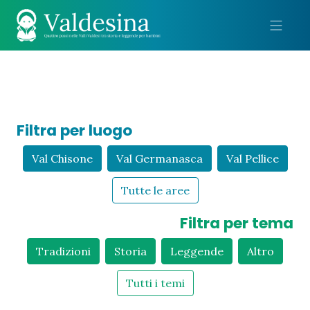
Me
Filtra per luogo
Val Chisone
Val Germanasca
Val Pellice
Tutte le aree
Filtra per tema
Tradizioni
Storia
Leggende
Altro
Tutti i temi