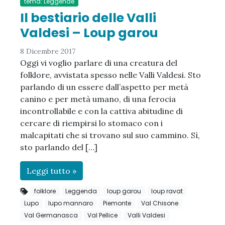
tema: Leggende
Il bestiario delle Valli
Valdesi – Loup garou
8 Dicembre 2017
Oggi vi voglio parlare di una creatura del
folklore, avvistata spesso nelle Valli Valdesi. Sto
parlando di un essere dall’aspetto per metà
canino e per metà umano, di una ferocia
incontrollabile e con la cattiva abitudine di
cercare di riempirsi lo stomaco con i
malcapitati che si trovano sul suo cammino. Sì,
sto parlando del […]
Leggi tutto »
folklore
Leggenda
loup garou
loup ravat
Lupo
lupo mannaro
Piemonte
Val Chisone
Val Germanasca
Val Pellice
Valli Valdesi