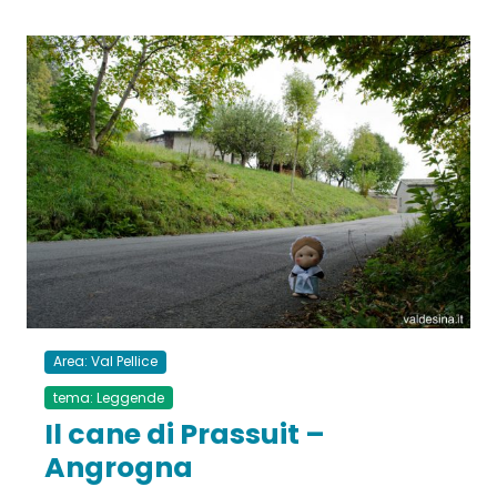
Area: Val Pellice
tema: Leggende
Il cane di Prassuit –
Angrogna