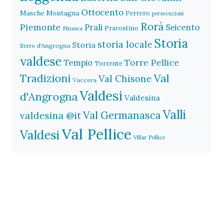
Ottocento
Masche
Montagna
Perrero
persecuzioni
Rorà
Piemonte
Prali
Seicento
Prarostino
Pinasca
Storia
storia locale
Storia
Serre d'Angrogna
valdese
Torre Pellice
Tempio
Torrente
Val
Tradizioni
Val Chisone
Vaccera
Valdesi
d'Angrogna
Valdesina
Valli
Val Germanasca
valdesina @it
Val Pellice
Valdesi
Villar Pellice