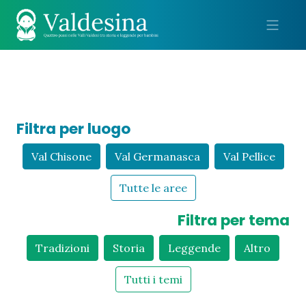
Me
Filtra per luogo
Val Chisone
Val Germanasca
Val Pellice
Tutte le aree
Filtra per tema
Tradizioni
Storia
Leggende
Altro
Tutti i temi