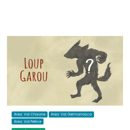
Area: Val Chisone
Area: Val Germanasca
Area: Val Pellice