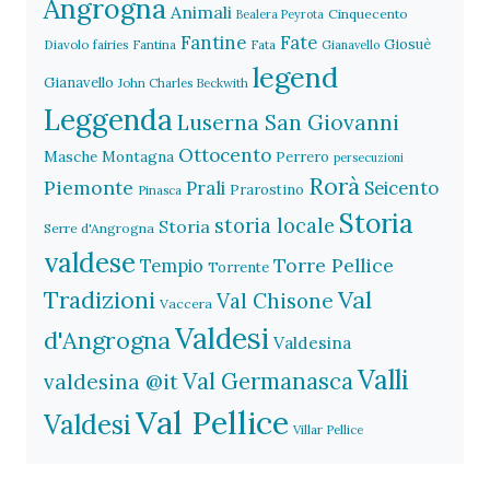
Angrogna
Animali
Cinquecento
Bealera Peyrota
Fantine
Fate
Giosuè
Diavolo
fairies
Fantina
Fata
Gianavello
legend
Gianavello
John Charles Beckwith
Leggenda
Luserna San Giovanni
Ottocento
Masche
Montagna
Perrero
persecuzioni
Rorà
Piemonte
Prali
Seicento
Prarostino
Pinasca
Storia
storia locale
Storia
Serre d'Angrogna
valdese
Torre Pellice
Tempio
Torrente
Val
Tradizioni
Val Chisone
Vaccera
Valdesi
d'Angrogna
Valdesina
Valli
Val Germanasca
valdesina @it
Val Pellice
Valdesi
Villar Pellice