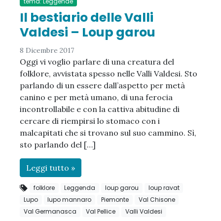
tema: Leggende
Il bestiario delle Valli
Valdesi – Loup garou
8 Dicembre 2017
Oggi vi voglio parlare di una creatura del
folklore, avvistata spesso nelle Valli Valdesi. Sto
parlando di un essere dall’aspetto per metà
canino e per metà umano, di una ferocia
incontrollabile e con la cattiva abitudine di
cercare di riempirsi lo stomaco con i
malcapitati che si trovano sul suo cammino. Sì,
sto parlando del […]
Leggi tutto »
folklore
Leggenda
loup garou
loup ravat
Lupo
lupo mannaro
Piemonte
Val Chisone
Val Germanasca
Val Pellice
Valli Valdesi