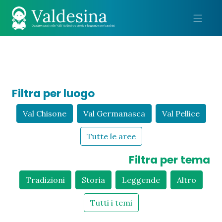
Me
Filtra per luogo
Val Chisone
Val Germanasca
Val Pellice
Tutte le aree
Filtra per tema
Tradizioni
Storia
Leggende
Altro
Tutti i temi