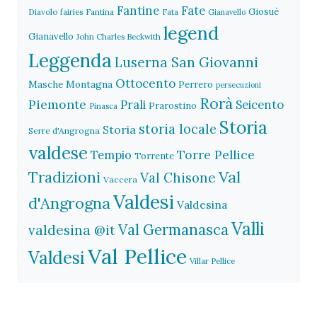
Fantine
Fate
Giosuè
Diavolo
fairies
Fantina
Fata
Gianavello
legend
Gianavello
John Charles Beckwith
Leggenda
Luserna San Giovanni
Ottocento
Masche
Montagna
Perrero
persecuzioni
Rorà
Piemonte
Prali
Seicento
Prarostino
Pinasca
Storia
storia locale
Storia
Serre d'Angrogna
valdese
Torre Pellice
Tempio
Torrente
Val
Tradizioni
Val Chisone
Vaccera
Valdesi
d'Angrogna
Valdesina
Valli
Val Germanasca
valdesina @it
Val Pellice
Valdesi
Villar Pellice