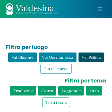
Me
Filtra per luogo
Val Chisone
Val Germanasca
Val Pellice
Tutte le aree
Filtra per tema
Tradizioni
Storia
Leggende
Altro
Tutti i temi