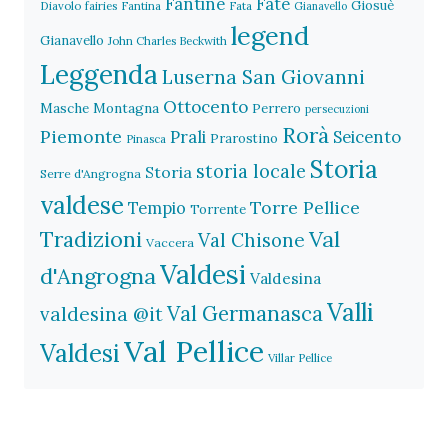
Fantine
Fate
Giosuè
Diavolo
fairies
Fantina
Fata
Gianavello
legend
Gianavello
John Charles Beckwith
Leggenda
Luserna San Giovanni
Ottocento
Masche
Montagna
Perrero
persecuzioni
Rorà
Piemonte
Prali
Seicento
Prarostino
Pinasca
Storia
storia locale
Storia
Serre d'Angrogna
valdese
Torre Pellice
Tempio
Torrente
Val
Tradizioni
Val Chisone
Vaccera
Valdesi
d'Angrogna
Valdesina
Valli
Val Germanasca
valdesina @it
Val Pellice
Valdesi
Villar Pellice