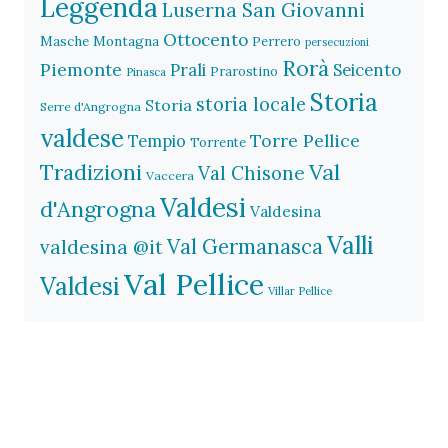
Leggenda
Luserna San Giovanni
Ottocento
Masche
Montagna
Perrero
persecuzioni
Rorà
Piemonte
Prali
Seicento
Prarostino
Pinasca
Storia
storia locale
Storia
Serre d'Angrogna
valdese
Torre Pellice
Tempio
Torrente
Val
Tradizioni
Val Chisone
Vaccera
Valdesi
d'Angrogna
Valdesina
Valli
Val Germanasca
valdesina @it
Val Pellice
Valdesi
Villar Pellice