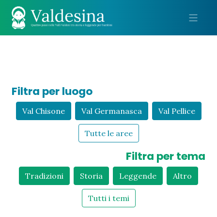
Me
Filtra per luogo
Val Chisone
Val Germanasca
Val Pellice
Tutte le aree
Filtra per tema
Tradizioni
Storia
Leggende
Altro
Tutti i temi