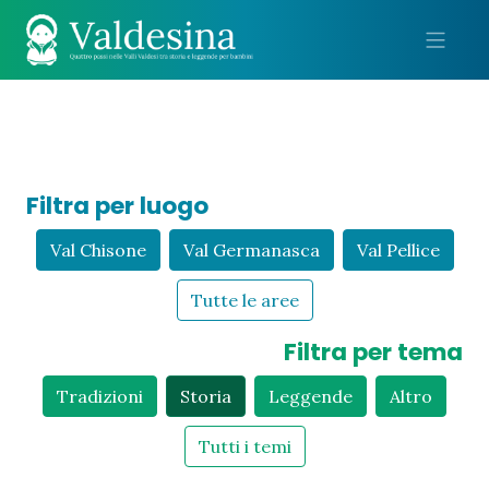
Me
Filtra per luogo
Val Chisone
Val Germanasca
Val Pellice
Tutte le aree
Filtra per tema
Tradizioni
Storia
Leggende
Altro
Tutti i temi