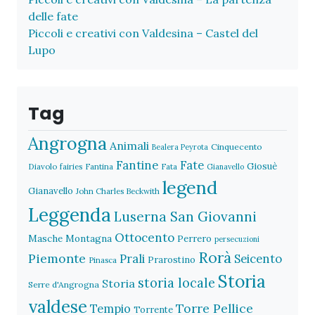
delle fate
Piccoli e creativi con Valdesina – Castel del
Lupo
Tag
Angrogna
Animali
Cinquecento
Bealera Peyrota
Fantine
Fate
Giosuè
Diavolo
fairies
Fantina
Fata
Gianavello
legend
Gianavello
John Charles Beckwith
Leggenda
Luserna San Giovanni
Ottocento
Masche
Montagna
Perrero
persecuzioni
Rorà
Piemonte
Prali
Seicento
Prarostino
Pinasca
Storia
storia locale
Storia
Serre d'Angrogna
valdese
Torre Pellice
Tempio
Torrente