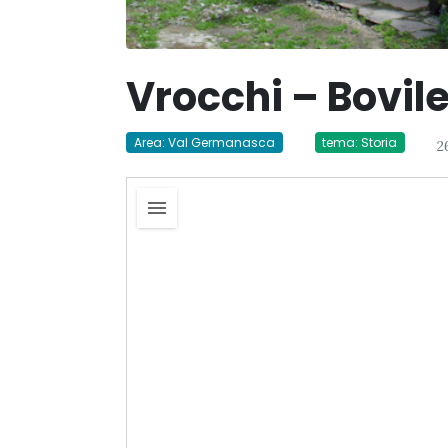
Vrocchi – Bovil
Area: Val Germanasca
tema: Storia
2