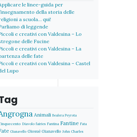
Applicare le linee-guida per
l’insegnamento della storia delle
religioni a scuola… qui!
Parliamo di leggende
Piccoli e creativi con Valdesina – Lo
stregone delle Fucine
Piccoli e creativi con Valdesina – La
partenza delle fate
Piccoli e creativi con Valdesina – Castel
del Lupo
Tag
Angrogna
Animali
Bealera Peyrota
Fantine
Cinquecento
Diavolo
fairies
Fantina
Fata
Fate
Giosuè Gianavello
John Charles
Gianavello