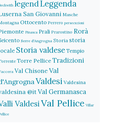
legend
Leggenda
Beckwith
Luserna San Giovanni
Masche
Ottocento
Montagna
Perrero
persecuzioni
Rorà
Piemonte
Prali
Prarostino
Pinasca
storia
Seicento
Storia
Serre d'Angrogna
Storia valdese
locale
Tempio
Tradizioni
Torre Pellice
Torrente
Val
Val Chisone
Vaccera
Valdesi
d'Angrogna
Valdesina
Val Germanasca
valdesina @it
Val Pellice
Valli Valdesi
Villar
Pellice