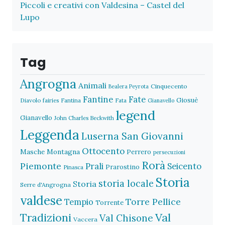
Piccoli e creativi con Valdesina – Castel del
Lupo
Tag
Angrogna
Animali
Cinquecento
Bealera Peyrota
Fantine
Fate
Giosuè
Diavolo
fairies
Fantina
Fata
Gianavello
legend
Gianavello
John Charles Beckwith
Leggenda
Luserna San Giovanni
Ottocento
Masche
Montagna
Perrero
persecuzioni
Rorà
Piemonte
Prali
Seicento
Prarostino
Pinasca
Storia
storia locale
Storia
Serre d'Angrogna
valdese
Torre Pellice
Tempio
Torrente
Val
Tradizioni
Val Chisone
Vaccera