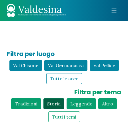
Me
Filtra per luogo
Val Chisone
Val Germanasca
Val Pellice
Tutte le aree
Filtra per tema
Tradizioni
Storia
Leggende
Altro
Tutti i temi