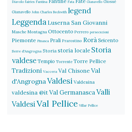
Fantine
Fate
Giosuè
Diavolo
fairies
Fantina
Fata
Gianavello
legend
Gianavello
John Charles Beckwith
Leggenda
Luserna San Giovanni
Ottocento
Masche
Montagna
Perrero
persecuzioni
Rorà
Piemonte
Prali
Seicento
Prarostino
Pinasca
Storia
storia locale
Storia
Serre d'Angrogna
valdese
Torre Pellice
Tempio
Torrente
Val
Tradizioni
Val Chisone
Vaccera
Valdesi
d'Angrogna
Valdesina
Valli
Val Germanasca
valdesina @it
Val Pellice
Valdesi
Villar Pellice