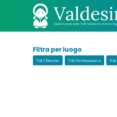
Filtra per luogo
Val Chisone
Val Germanasca
Val 