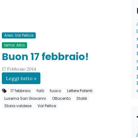
Area: Val Pellice
tema: Altro
Buon 17 febbraio!
17 Febbraio 2014
Leggi tutto »
17 febbraio
falò
fuoco
Lettere Patenti
Luserna San Giovanni
Ottocento
Stallè
Storia valdese
Val Pellice