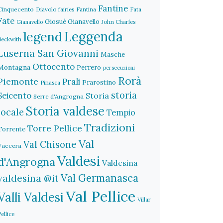
Fantine
Cinquecento
Diavolo
fairies
Fantina
Fata
Fate
Giosuè Gianavello
John Charles
Gianavello
legend
Leggenda
Beckwith
Luserna San Giovanni
Masche
Ottocento
Montagna
Perrero
persecuzioni
Rorà
Piemonte
Prali
Prarostino
Pinasca
storia
Seicento
Storia
Serre d'Angrogna
Storia valdese
locale
Tempio
Tradizioni
Torre Pellice
Torrente
Val
Val Chisone
Vaccera
Valdesi
d'Angrogna
Valdesina
Val Germanasca
valdesina @it
Val Pellice
Valli Valdesi
Villar
Pellice