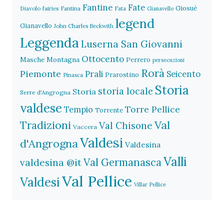
Fantine
Fate
Giosuè
Diavolo
fairies
Fantina
Fata
Gianavello
legend
Gianavello
John Charles Beckwith
Leggenda
Luserna San Giovanni
Ottocento
Masche
Montagna
Perrero
persecuzioni
Rorà
Piemonte
Prali
Seicento
Prarostino
Pinasca
Storia
storia locale
Storia
Serre d'Angrogna
valdese
Torre Pellice
Tempio
Torrente
Val
Tradizioni
Val Chisone
Vaccera
Valdesi
d'Angrogna
Valdesina
Valli
Val Germanasca
valdesina @it
Val Pellice
Valdesi
Villar Pellice