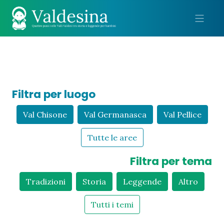
Me
Filtra per luogo
Val Chisone
Val Germanasca
Val Pellice
Tutte le aree
Filtra per tema
Tradizioni
Storia
Leggende
Altro
Tutti i temi