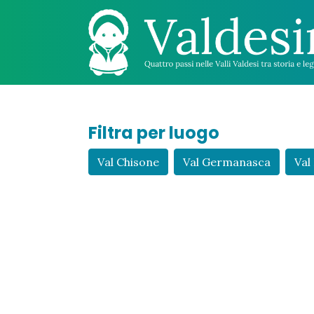
Filtra per luogo
Val Chisone
Val Germanasca
Val 