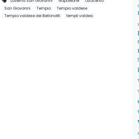
Luserna San Giovanni
Napoleone
Ottocento
San Giovanni
Tempio
Tempio valdese
Tempio valdese dei Bellonatti
templi valdesi