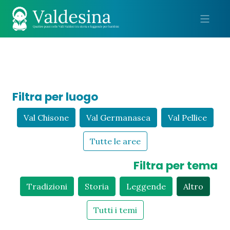
Me
Filtra per luogo
Val Chisone
Val Germanasca
Val Pellice
Tutte le aree
Filtra per tema
Tradizioni
Storia
Leggende
Altro
Tutti i temi