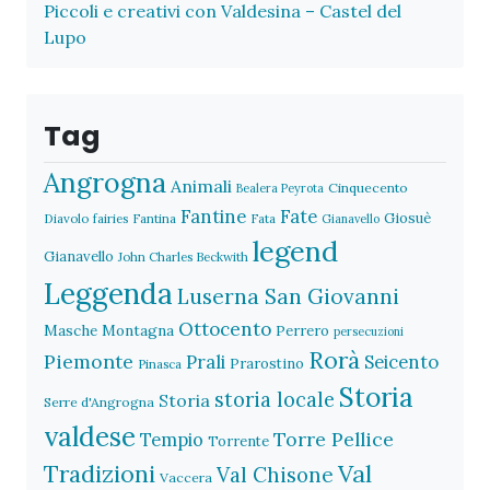
Piccoli e creativi con Valdesina – Castel del
Lupo
Tag
Angrogna
Animali
Cinquecento
Bealera Peyrota
Fantine
Fate
Giosuè
Diavolo
fairies
Fantina
Fata
Gianavello
legend
Gianavello
John Charles Beckwith
Leggenda
Luserna San Giovanni
Ottocento
Masche
Montagna
Perrero
persecuzioni
Rorà
Piemonte
Prali
Seicento
Prarostino
Pinasca
Storia
storia locale
Storia
Serre d'Angrogna
valdese
Torre Pellice
Tempio
Torrente
Val
Tradizioni
Val Chisone
Vaccera