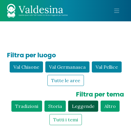
Me
Filtra per luogo
Val Chisone
Val Germanasca
Val Pellice
Tutte le aree
Filtra per tema
Tradizioni
Storia
Leggende
Altro
Tutti i temi