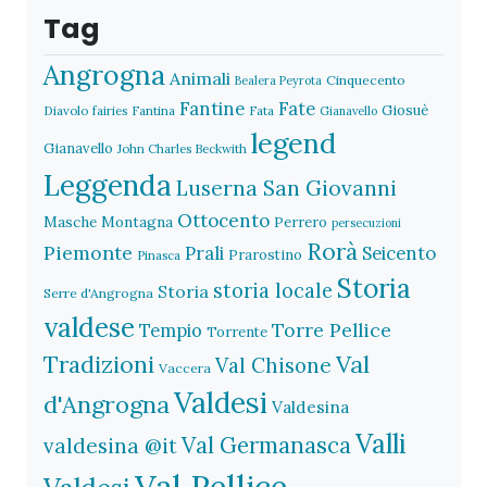
Tag
Angrogna
Animali
Cinquecento
Bealera Peyrota
Fantine
Fate
Giosuè
Diavolo
fairies
Fantina
Fata
Gianavello
legend
Gianavello
John Charles Beckwith
Leggenda
Luserna San Giovanni
Ottocento
Masche
Montagna
Perrero
persecuzioni
Rorà
Piemonte
Prali
Seicento
Prarostino
Pinasca
Storia
storia locale
Storia
Serre d'Angrogna
valdese
Torre Pellice
Tempio
Torrente
Val
Tradizioni
Val Chisone
Vaccera
Valdesi
d'Angrogna
Valdesina
Valli
Val Germanasca
valdesina @it
Val Pellice